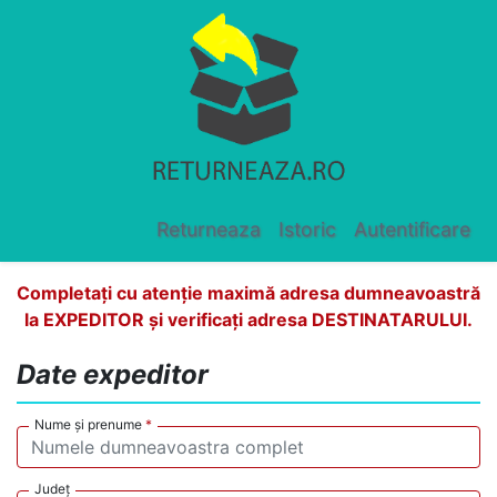
Returneaza
Istoric
Autentificare
Completați cu atenție maximă adresa dumneavoastră
la EXPEDITOR și verificați adresa DESTINATARULUI.
Date expeditor
Nume și prenume
*
Județ